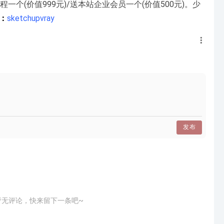
程一个(价值999元)/送本站企业会员一个(价值500元)。少
：
sketchupvray
发布
暂无评论，快来留下一条吧~