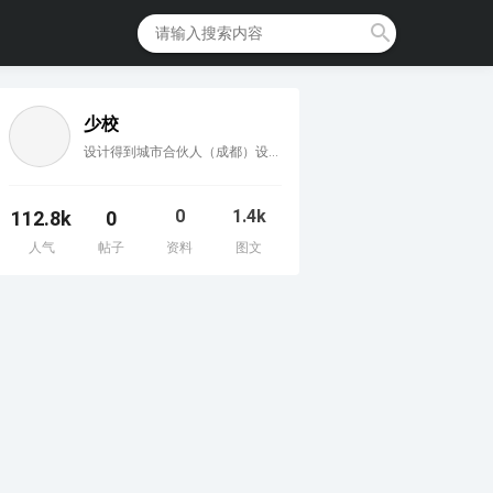
少校
设计得到城市合伙人（成都）设计得到特邀嘉宾DFC数字建造官方（高级）讲师Cityplan官方认证（高级）讲师SketchUp国际认证（中国）评审专家美国天宝 SketchUp官方认证（高级）讲师SketchUp ATC授权培训中心评审委员观关外教育专家讲师云软件教育专家讲师SketchUp自学网创始人西娅云空间设计创始人
0
1.4k
112.8k
0
人气
帖子
资料
图文