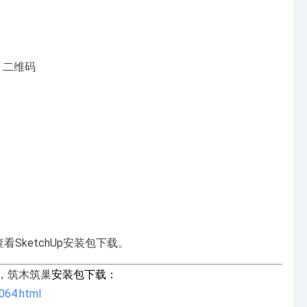
二维码
查看
SketchUp安装包下载
。
”，筑木筑巢
安装包下载：
064.html