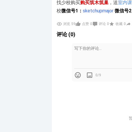
找少校购买
购买筑木筑巢
，送
室内课
校
微信号1：
sketchupmajor
微信号2
浏览
59
点赞
0
评论
0
收藏
0
评论 (0)
0/9