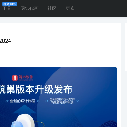
计工具
图纸代画
社区
更多
024