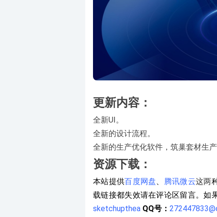
更新内容：
全新UI。
全新的设计流程。
全新的生产优化软件，筑巢套材生产
资源下载：
本站提供
百度网盘
、
腾讯微云
这两
载链接都失效请在评论区留言。如
sketchupthea
QQ号：
272447833@