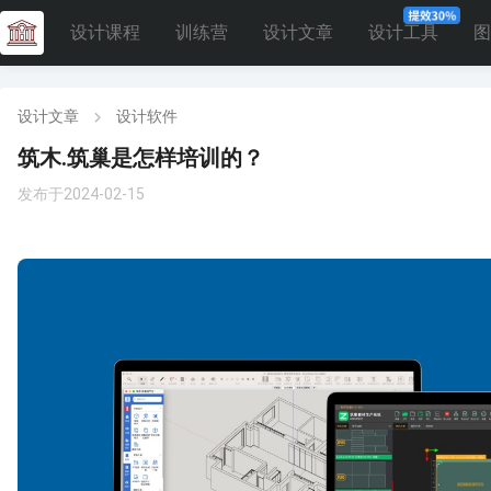
设计课程
训练营
设计文章
设计工具
图
设计文章
设计软件
筑木.筑巢是怎样培训的？
发布于2024-02-15