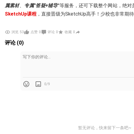
属素材
、
专属”答疑+辅导”
等服务，还可下载整个网站，绝对
SketchUp课程
，直接晋级为SketchUp高手！少校也非常期待
浏览
53
点赞
0
评论
0
收藏
0
评论 (0)
0/9
暂无评论，快来留下一条吧~