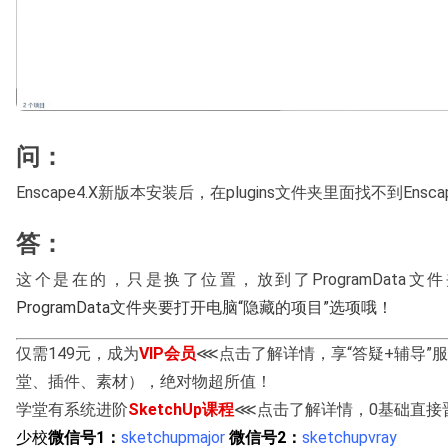
问：
Enscape4.X新版本安装后，在plugins文件夹里面找不到En
答：
这个是在的，只是换了位置，放到了ProgramData文
ProgramData文件夹要打开电脑“隐藏的项目”选项哦！
仅需149元，成为
VIP会员
⋘点击了解详情，享“答疑+辅导”
堂、插件、素材），绝对物超所值！
学堂有系统进阶
SketchUp课程
⋘点击了解详情，0基础直接晋级
少校
微信号1：
sketchupmajor
微信号2：
sketchupvray