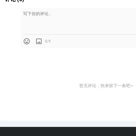
0/9
（陶制釉面砖↑）
（瓷制釉面砖↑）
暂无评论，快来留下一条吧~
2. 根据表面光泽分类
釉面砖根据表面光泽的不同，对光的反射方式的不同可以分
釉面砖是砖体的釉面光洁干净，光的放射性良好，这种砖比
釉面砖是砖体表面光洁度差，对光的反射效果差，但是给人