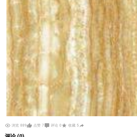
浏览
889
点赞
7
评论
0
收藏
5
评论 (0)