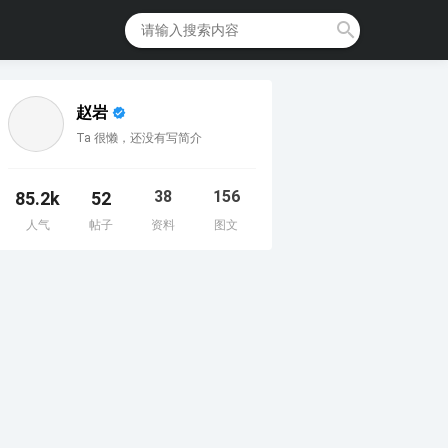
赵岩
Ta 很懒，还没有写简介
38
156
85.2k
52
人气
帖子
资料
图文