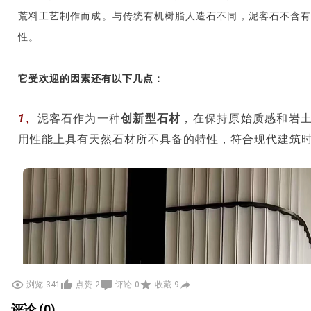
荒料工艺制作而成。与传统有机树脂人造石不同，泥客石不含有
性。
它受欢迎的因素还有以下几点：
1、
泥客石作为一种
创新型石材
，在保持原始质感和岩
用性能上具有天然石材所不具备的特性，符合现代建筑
浏览
341
点赞
2
评论
0
收藏
9
评论 (0)