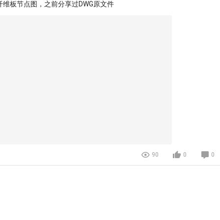
纤维板节点图，之前分享过DWG原文件
90
0
0