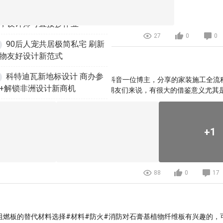
赫设计极简疗愈风住宅案
，设计师可直接抄作业
27
0
0
90后人宠共居极简私宅 刷新
物友好设计新范式
科特迪瓦新地标设计 商办参
工地#家装小伙伴在内训营群里分享的抖音一位博主，分享的家装施工全流
+解锁非洲设计新商机
看了一下，这个时候对于家装设计的朋友们来说，有很大的借鉴意义尤其
现场的朋友，可以很快的掌握并了解一个家装项目，是怎么一步步从零开
打破常规！斜砌空心玻璃砖
定会有不少收获虽然里面涉及到的工艺，不是特别的高端，但是已经比很
锁空间设计新玩法
，完全可以直接拿来套用到自己的项目上。比如瓷砖点挂墙面等等链接分
+1
eagle里面，同时用ima、onenote、obsidian等笔记工具，做好笔
一定会对你的项目落地，有不少启发。
88
0
17
阻燃板的替代材料选择#材料#防火#消防对石膏基植物纤维板有兴趣的，