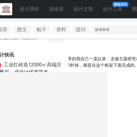
设计课程
训练营
设计文章
设计工具
图
推荐
图文
帖子
资料
提问
广场
室内设计师的干货资料库
计快讯
项研究框架，在内训营8.0里面，我分享的我自己一直以来，去做主题研究
工业红砖造12000㎡高端庄
和思维工具。我之前写《实战指南》的时候，都是在这个框架下面完成的。
ma这类知识库工具，真的可以很轻松地让每一个人都能拥有完整且系统的
餐厅，成设计优质范本
巴黎70㎡奥斯曼老公寓改造
级感设计落地参考
曾是十大丑建筑 福禄寿酒店
成设计新参考
设计师必看！串串房风险及4
识别法直接能用