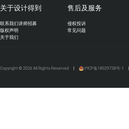
关于设计得到
售后及服务
联系我们
讲师招募
侵权投诉
GRG重量是硅陶复合板的一倍
，对基层承重和人工要求
版权声明
常见问题
省力，基层压力小。
关于我们
2.工期和养护
Copyright © 2026 All Rights Reserved
沪ICP备18029738号-1