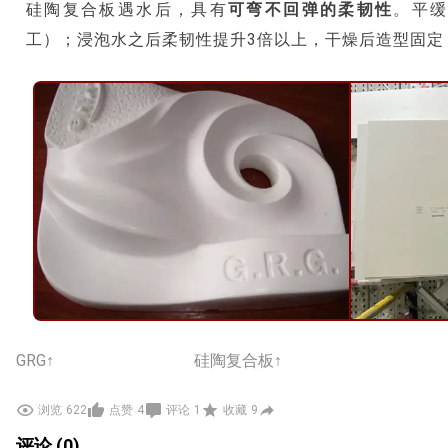
硅陶复合板遇水后，具有
可弯不回弹的柔韧性
。平缓
工）；浸泡水之后柔韧性提升3倍以上，干燥后造型固定
GRG↑ 硅陶复合板↑
很多设计师做造型会先想到GRG，但硅陶复合板在不少
浏览
622
点赞
4
评论
1
收藏
9
中最在意的几个点对比着说，和常用的GRG比，优势在
评论 (0)