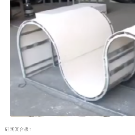
硅陶复合板↑