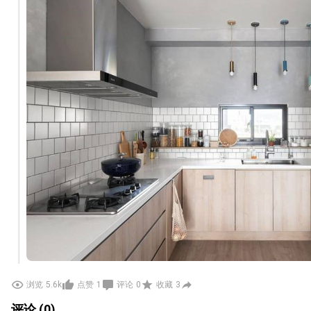
浏览
5.6k
点赞
1
评论
0
收藏
3
至于平吸式的，为方便维修和油烟机清洁，同样也有
评论 (0)
体的美观性。