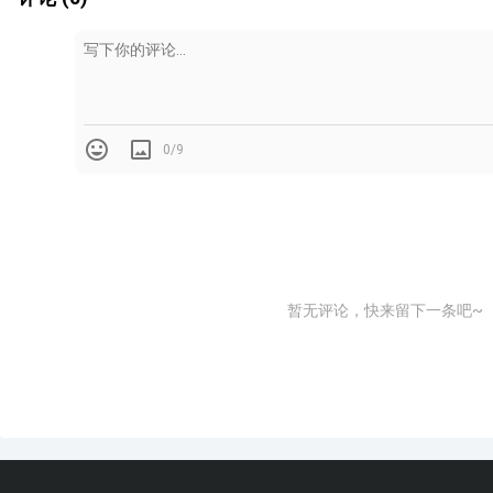
如果考虑吊柜的收纳，可以在油烟机两侧做吊柜，局
0/9
暂无评论，快来留下一条吧~