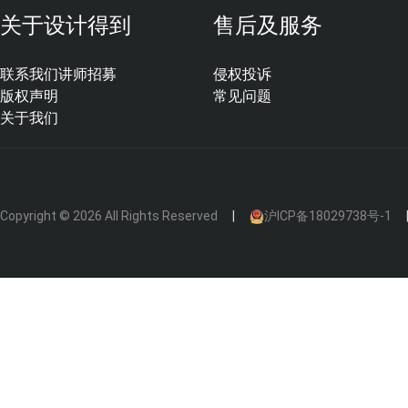
关于设计得到
售后及服务
其实现在有很多家庭用了嵌入式顶吸油烟机，外观更
联系我们
讲师招募
侵权投诉
且安全性更高。
版权声明
常见问题
关于我们
如果侧吸式油烟机需要包进吊柜，面板部分是无法完
提前告知，主要还是看业主的个人选择。
Copyright © 2026 All Rights Reserved
沪ICP备18029738号-1
以上就是今天和大家分享的做厨房吊柜时，油烟机要
小伙伴们，
你们在做设计时油烟机是如何处理的？
欢迎把你的问题或见解写在下方的留言区，跟设计
题。