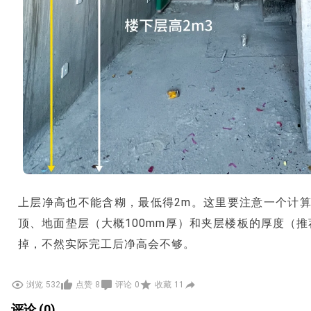
上层净高也不能含糊，最低得2m。这里要注意一个计
顶、地面垫层（大概100mm厚）和夹层楼板的厚度（推
掉，不然实际完工后净高会不够。
02
浏览
532
点赞
8
评论
0
收藏
11
.
loft夹层楼梯尺寸要留多少？
评论 (0)