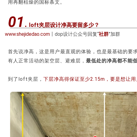
用再翻枯燥的国标条文。
01
.
loft夹层设计净高要留多少？
www.shejidedao.com
丨dop设计公众号
回复“
社群
”加群
首先说净高，这是用户最直观的体验，也是最基础的要
有人正常活动的架空层、避难层，
最低处的净高都不能低
到了loft夹层，
下层净高得保证至少2.15m，要是想让用