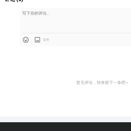
www.shejidedao.com
丨dop设计公众号
回复“
社群
”加群
楼梯的几何尺寸也得记准，
踏步高度常规是150到180 
最多能放宽到200mm，
但不能再高了，不然走起来太累
0/9
暂无评论，快来留下一条吧~