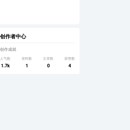
创作者中心
创作成就
人气数
资料数
文章数
获赞数
1.7k
1
0
4