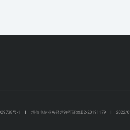
29738号-1
增值电信业务经营许可证:豫B2-20191179
2022/0