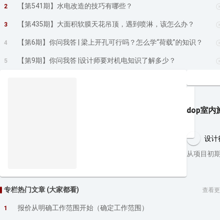
【第541期】水电改造的技巧有哪些？
2
【第435期】大面积软膜天花吊顶，遇到喷淋，该怎么办？
3
【第6期】你问我答 | 梁上开孔可行吗？怎么学“荷载”的知识？
4
【第9期】你问我答 |设计师要对机电知识了解多少？
5
dop室
设计
从项目初
专栏热门文章 (大家都看)
查看更
报价从明确工作范围开始（确定工作范围）
1