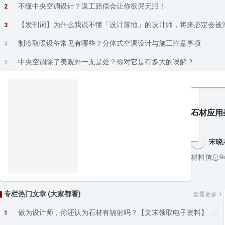
不懂中央空调设计？返工赔偿会让你欲哭无泪！
2
【发刊词】为什么我说不懂「设计落地」的设计师，将来必定会被
3
制冷取暖设备常见有哪些？分体式空调设计与施工注意事项
4
中央空调除了美观外一无是处？你对它是有多大的误解？
5
石材应用
宋晓
材料信息
专栏热门文章 (大家都看)
查看更多
做为设计师，你还认为石材有辐射吗？【文末领取电子资料】
1