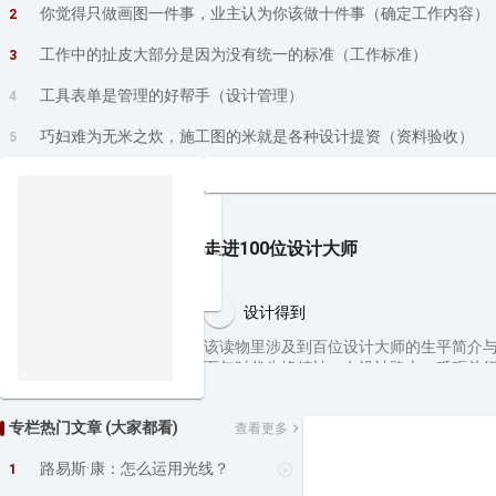
你觉得只做画图一件事，业主认为你该做十件事（确定工作内容）
2
工作中的扯皮大部分是因为没有统一的标准（工作标准）
3
工具表单是管理的好帮手（设计管理）
4
巧妇难为无米之炊，施工图的米就是各种设计提资（资料验收）
5
走进100位设计大师
设计得到
该读物里涉及到百位设计大师的生平简介
百年时代先锋精神，在设计路上，砥砺前行
任主编：羽番出版策划：羽番，东晓编委
版：白付夏艺本专栏所涉全部内容，均来
专栏热门文章 (大家都看)
查看更多
路易斯·康：怎么运用光线？
1