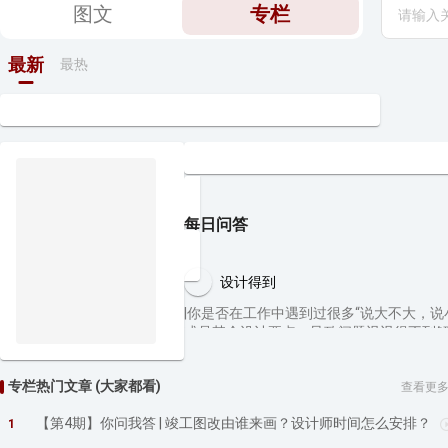
图文
专栏
最新
最热
每日问答
设计得到
|你是否在工作中遇到过很多“说大不大，
或是某个设计要点，导致问题迟迟得不到解决
身？……我们看到了太多的设计师，因为一
15次的升级更新，「每日问答」会每天准
专栏热门文章 (大家都看)
查看更
题，你是不是一直在默默关注着「每日问
得到】会为你解答。如何提问题？当然是
【第4期】你问我答 | 竣工图改由谁来画？设计师时间怎么安排？
1